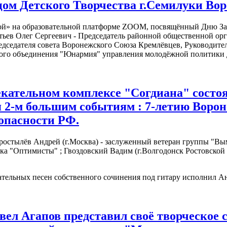
цом Детского Творчества г.Семилуки Во
ой» на образовательной платформе ZOOM, посвящённый Дню Защи
ьев Олег Сергеевич - Председатель районной общественной орг
дседателя совета Воронежского Союза Кремлёвцев, Руководител
ого объединения "Юнармия" управления молодёжной политики Д
лекательном комплексе "Согдиана" состо
 2-м большим событиям : 7-летию Воро
зопасности РФ.
ростылёв Андрей (г.Москва) - заслуженный ветеран группы "Вым
ка "Оптимисты" ; Гвоздовский Вадим (г.Волгодонск Ростовской
льных песен собственного сочинения под гитару исполнил Ан
ел Агапов представил своё творческое 