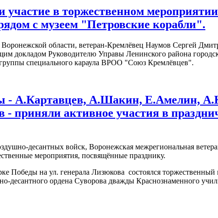
и участие в торжественном мероприятии 
, рядом с музеем "Петровские корабли".
 Воронежской области, ветеран-Кремлёвец Наумов Сергей Дмит
ующим докладом Руководителю Управы Ленинского района городс
й группы специального караула ВРОО "Союз Кремлёвцев".
цы - А.Картавцев, А.Шакин, Е.Амелин, А
 - приняли активное участия в праздн
Воздушно-десантных войск, Воронежская межрегиональная ветер
ственные мероприятия, посвящённые празднику.
парке Победы на ул. генерала Лизюкова состоялся торжественны
но-десантного ордена Суворова дважды Краснознаменного учил