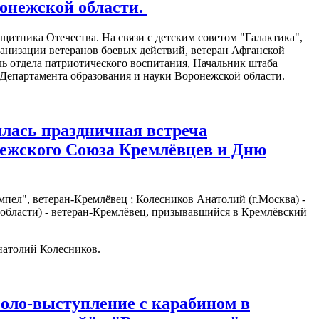
ронежской области.
тника Отечества. На связи с детским советом "Галактика",
анизации ветеранов боевых действий, ветеран Афганской
ь отдела патриотического воспитания, Начальник штаба
епартамента образования и науки Воронежской области.
ялась праздничная встреча
нежского Союза Кремлёвцев и Дню
пел", ветеран-Кремлёвец ; Колесников Анатолий (г.Москва) -
 области) - ветеран-Кремлёвец, призывавшийся в Кремлёвский
атолий Колесников.
соло-выступление с карабином в