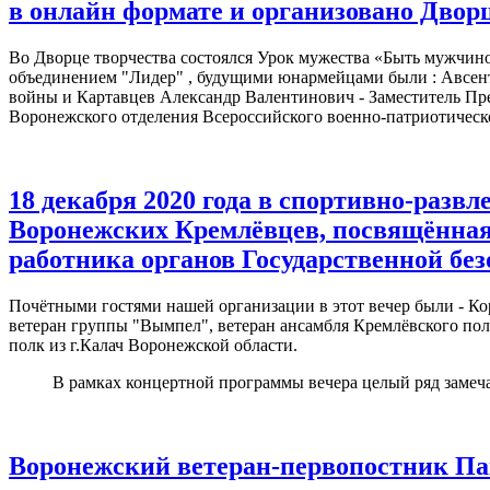
в онлайн формате и организовано Двор
Во Дворце творчества состоялся Урок мужества «Быть мужчин
объединением "Лидер" , будущими юнармейцами были : Авсент
войны и Картавцев Александр Валентинович - Заместитель Пре
Воронежского отделения Всероссийского военно-патриотическ
18 декабря 2020 года в спортивно-разв
Воронежских Кремлёвцев, посвящённая
работника органов Государственной бе
Почётными гостями нашей организации в этот вечер были - Ко
ветеран группы "Вымпел", ветеран ансамбля Кремлёвского пол
полк из г.Калач Воронежской области.
В рамках концертной программы вечера целый ряд замечате
Воронежский ветеран-первопостник Пав