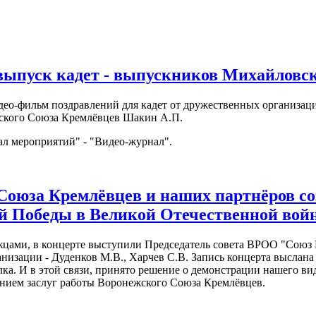
 выпуск кадет - выпускников Михайловско
део-фильм поздравлений для кадет от дружественных организац
жского Союза Кремлёвцев Шакин А.П.
ал мероприятий" - "Видео-журнал".
 Союза Кремлёвцев и наших партнёров с
 Победы в Великой Отечественной войн
цами, в концерте выступили Председатель совета ВРОО "Союз К
анизации - Дуденков М.В., Харчев С.В. Запись концерта выслан
а. И в этой связи, принято решение о демонстрации нашего виде
нанием заслуг работы Воронежского Союза Кремлёвцев.