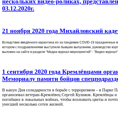
нескольких видео-роликах, представле
03.12.2020г.
21 ноября 2020 года Михайловский каде
Вследствие введённого карантина из-за пандемии СОVID-19 праздничные м
котором с поздравлениями выступили бывшие выпускники, руководство корп
выложен на сайте в разделе "Медиа-журнал мероприятий" - "Видео-журнал"
1 сентября 2020 года Кремлёвцами орг
Мемориалу памяти бойцов спецподразде
В канун Дня солидарности в борьбе с терроризмом – в Парке П
организовал ветеран-Кремлёвец Сергей Куликов. Кремлёвцы и
погибших в локальных войнах, чтобы возложить цветы и почтит
унесший несколько сотен жизней.