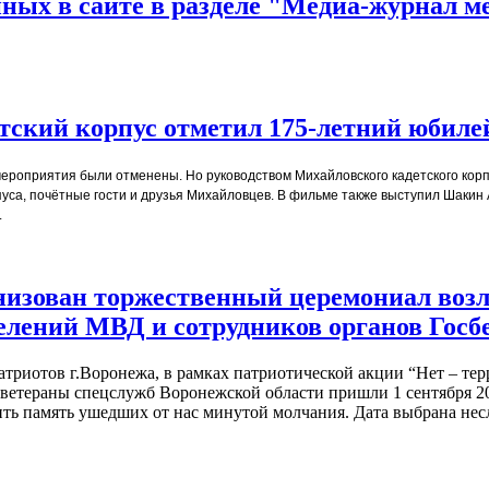
нных в сайте в разделе "Медиа-журнал м
тский корпус отметил 175-летний юбилей
ероприятия были отменены. Но руководством Михайловского кадетского корп
уса, почётные гости и друзья Михайловцев. В фильме также выступил Шакин
.
анизован торжественный церемониал воз
лений МВД и сотрудников органов Госб
атриотов г.Воронежа, в рамках патриотической акции “Нет – тер
 ветераны спецслужб Воронежской области пришли 1 сентября 
ь память ушедших от нас минутой молчания. Дата выбрана неслу