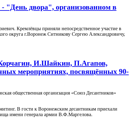
- "День двора", организованном в
риевич. Кремлёвцы приняли непосредственное участие в
кого округа г.Воронеж Ситникову Сергею Александровичу,
.Корчагин, И.Шайкин, П.Агапов,
ичных мероприятиях, посвящённых 90-
анская общественная организация «Союз Десантников»
й митинг. В гости к Воронежским десантникам приехали
ища имени генерала армии В.Ф.Маргелова.