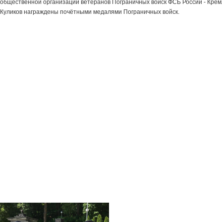
общественной организации ветеранов Пограничных войск ФСБ России - Кремл
Куликов награждены почётными медалями Пограничных войск.